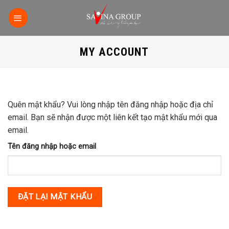
S
k
i
p
MY ACCOUNT
t
o
c
o
Quên mật khẩu? Vui lòng nhập tên đăng nhập hoặc địa chỉ
n
email. Bạn sẽ nhận được một liên kết tạo mật khẩu mới qua
t
email.
e
n
Tên đăng nhập hoặc email
t
ĐẶT LẠI MẬT KHẨU