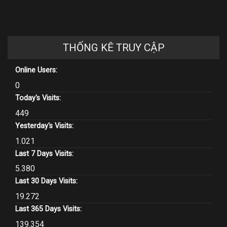
THỐNG KÊ TRUY CẬP
Online Users:
0
Today's Visits:
449
Yesterday's Visits:
1.021
Last 7 Days Visits:
5.380
Last 30 Days Visits:
19.272
Last 365 Days Visits:
139.354