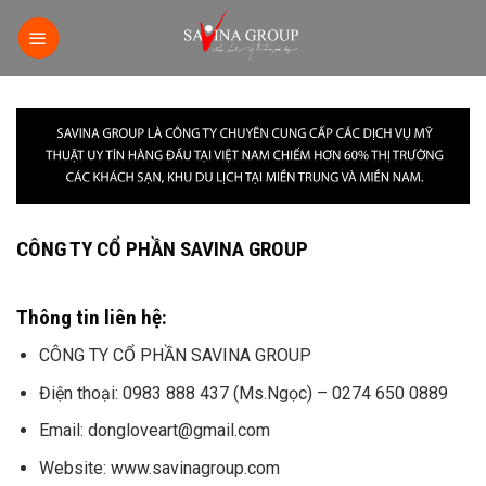
S
k
i
p
t
o
c
o
n
CÔNG TY CỔ PHẦN SAVINA GROUP
t
e
n
Thông tin liên hệ:
t
CÔNG TY CỔ PHẦN SAVINA GROUP
Điện thoại: 0983 888 437 (Ms.Ngọc) – 0274 650 0889
Email: dongloveart@gmail.com
Website: www.savinagroup.com