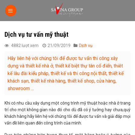
S
k
i
p
Dịch vụ tư vấn mỹ thuật
t
o
4882 lượt xem
21/09/2019
Dịch vụ
c
o
Hãy liên hệ với chúng tôi để được tư vấn thi công xây
n
dựng và thiết kế nhà ở, thiết kế biệt thự tân cổ điển, thiêt
t
kế lâu đài kiểu pháp, thiết kế và thi công nội thất, thiết kế
e
khách sạn, thiết kế nhà hàng, thiết kế shop, cửa hàng,
n
showroom …
t
Khi có nhu cầu xây dựng một công trình mỹ thuật hoặc nhà ở trang
trí cho một không gian nào đó cho dù đã có ý tưởng hay chưa,quý
khách hàng hãy liên hệ với chúng tôi để được tư vấn và giải đáp mọi
vấn đề liên quan đến công trình của mình.
Dựa trên những hiện trạng thực tế, mặt bằng hoặc ý tưởng của