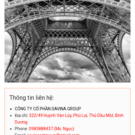
Thông tin liên hệ:
CÔNG TY CỔ PHẦN SAVINA GROUP
Địa chỉ:
322/49 Huỳnh Văn Lũy, Phú Lợi, Thủ Dầu Một, Bình
Dương
Phone:
0983888437 (Ms. Ngọc)