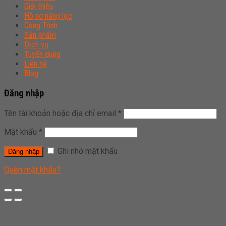
Giới thiệu
Hồ sơ năng lực
Công Trình
Sản phẩm
Dịch vụ
Tuyển dụng
Liên hệ
Blog
Đăng nhập
Tên tài khoản hoặc địa chỉ email
*
Mật khẩu
*
Ghi nhớ mật khẩu
Đăng nhập
Quên mật khẩu?