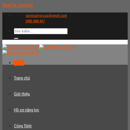
Skip to content
savinaartgroup@gmail.com
0983.888.437
Menu
Trang chủ
Giới thiệu
Hồ sơ năng lực
Công Trình