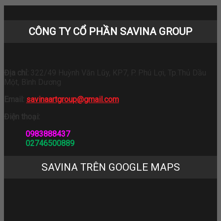
CÔNG TY CỔ PHẦN SAVINA GROUP
Địa chỉ:
322/49 Huỳnh Văn Lũy, KP7, P. Phú Lợi, Tp.Thủ Dầu
Một, Bình Dương
Email:
savinaartgroup@gmail.com
Điện thoại:
0983888437
02746500889
SAVINA TRÊN GOOGLE MAPS