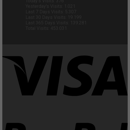
Today's Visits:
376
Yesterday's Visits:
1.021
Last 7 Days Visits:
5.307
Last 30 Days Visits:
19.199
Last 365 Days Visits:
139.281
Total Visits:
453.031