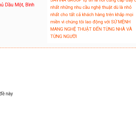
SAVINA GROUP tự tin là nơi cung cấp đầy 
hủ Dầu Một, Bình
nhất những nhu cầu nghệ thuật dù là nhỏ
nhất cho tất cả khách hàng trên khắp mọi
miền vì chúng tôi lao động với SỨ MỆNH
MANG NGHỆ THUẬT ĐẾN TỪNG NHÀ VÀ
TỪNG NGƯỜI
 đề này