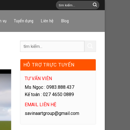
h vụ
Tuyển dụng
Liên hệ
Blog
HỖ TRỢ TRỰC TUYẾN
TƯ VẤN VIÊN
Ms Ngọc : 0983.888.437
Kế toán : 027 4650 0889
EMAIL LIÊN HỆ
savinaartgroup@gmail.com