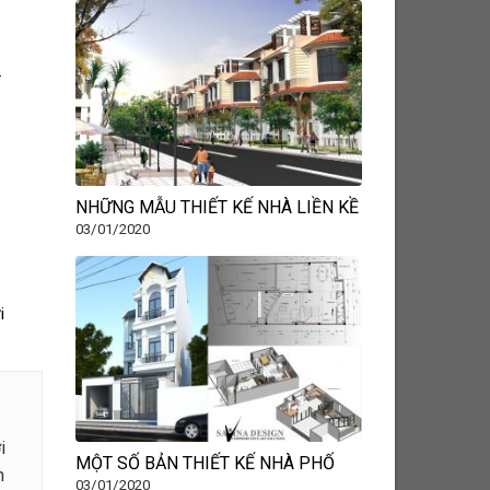
…
NHỮNG MẪU THIẾT KẾ NHÀ LIỀN KỀ
03/01/2020
i
i
MỘT SỐ BẢN THIẾT KẾ NHÀ PHỐ
n
03/01/2020