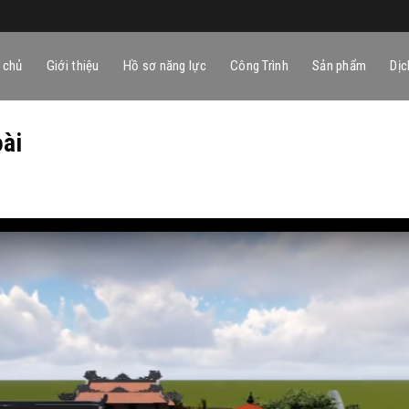
 chủ
Giới thiệu
Hồ sơ năng lực
Công Trình
Sản phẩm
Dịc
oài