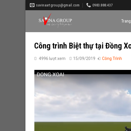
S
savinaartgroup@gmail.com
0983.888.437
k
i
Trang
p
t
o
Công trình Biệt thự tại Đồng X
c
o
4996 lượt xem
15/09/2019
Công Trình
n
t
e
n
t