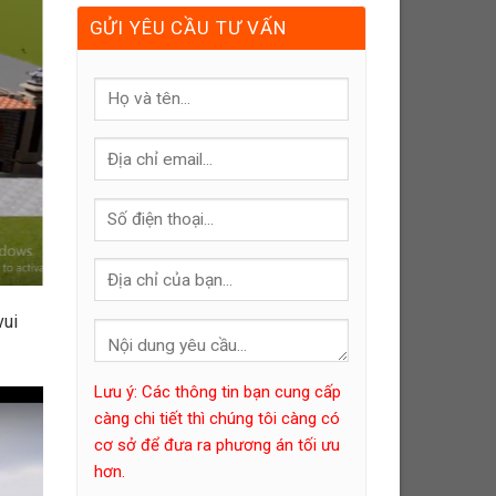
GỬI YÊU CẦU TƯ VẤN
vui
Lưu ý: Các thông tin bạn cung cấp
càng chi tiết thì chúng tôi càng có
cơ sở để đưa ra phương án tối ưu
hơn.